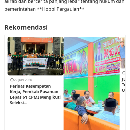
akrab dan bercerita panjang lebar tentang hukum dan
pemerintahan **Hobbi Pargaulan**
Rekomendasi
18
Jum
22 Juni 2026
Teh
Perluas Kesempatan
Ujun
Kerja, Pemkab Pasaman
Lepas 61 CPMI Mengikuti
Seleksi...