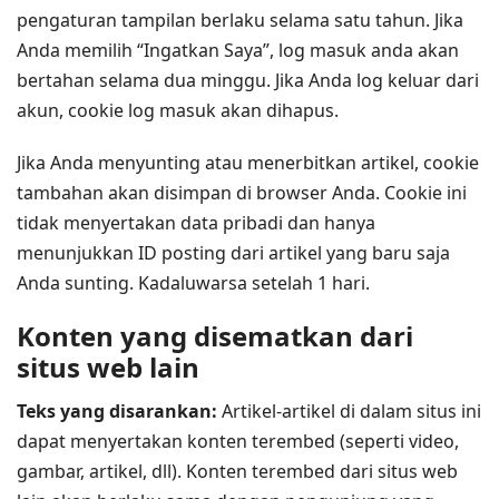
pengaturan tampilan berlaku selama satu tahun. Jika
Anda memilih “Ingatkan Saya”, log masuk anda akan
bertahan selama dua minggu. Jika Anda log keluar dari
akun, cookie log masuk akan dihapus.
Jika Anda menyunting atau menerbitkan artikel, cookie
tambahan akan disimpan di browser Anda. Cookie ini
tidak menyertakan data pribadi dan hanya
menunjukkan ID posting dari artikel yang baru saja
Anda sunting. Kadaluwarsa setelah 1 hari.
Konten yang disematkan dari
situs web lain
Teks yang disarankan:
Artikel-artikel di dalam situs ini
dapat menyertakan konten terembed (seperti video,
gambar, artikel, dll). Konten terembed dari situs web