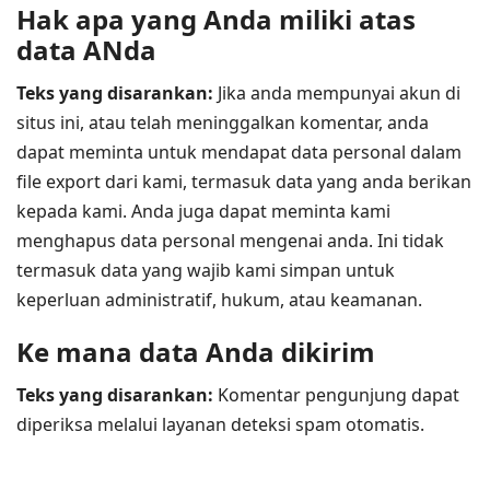
Hak apa yang Anda miliki atas
data ANda
Teks yang disarankan:
Jika anda mempunyai akun di
situs ini, atau telah meninggalkan komentar, anda
dapat meminta untuk mendapat data personal dalam
file export dari kami, termasuk data yang anda berikan
kepada kami. Anda juga dapat meminta kami
menghapus data personal mengenai anda. Ini tidak
termasuk data yang wajib kami simpan untuk
keperluan administratif, hukum, atau keamanan.
Ke mana data Anda dikirim
Teks yang disarankan:
Komentar pengunjung dapat
diperiksa melalui layanan deteksi spam otomatis.