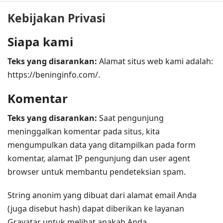
Kebijakan Privasi
Siapa kami
Teks yang disarankan:
Alamat situs web kami adalah:
https://beninginfo.com/.
Komentar
Teks yang disarankan:
Saat pengunjung
meninggalkan komentar pada situs, kita
mengumpulkan data yang ditampilkan pada form
komentar, alamat IP pengunjung dan user agent
browser untuk membantu pendeteksian spam.
String anonim yang dibuat dari alamat email Anda
(juga disebut hash) dapat diberikan ke layanan
Gravatar untuk melihat apakah Anda