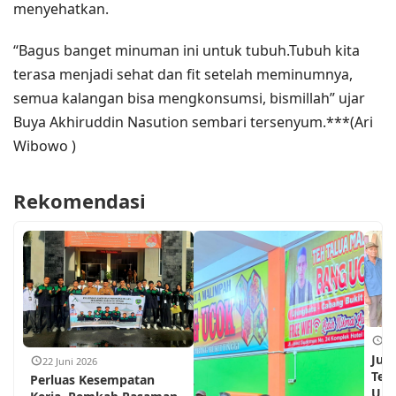
menyehatkan.
“Bagus banget minuman ini untuk tubuh.Tubuh kita
terasa menjadi sehat dan fit setelah meminumnya,
semua kalangan bisa mengkonsumsi, bismillah” ujar
Buya Akhiruddin Nasution sembari tersenyum.***(Ari
Wibowo )
Rekomendasi
18
Jum
22 Juni 2026
Teh
Perluas Kesempatan
Ujun