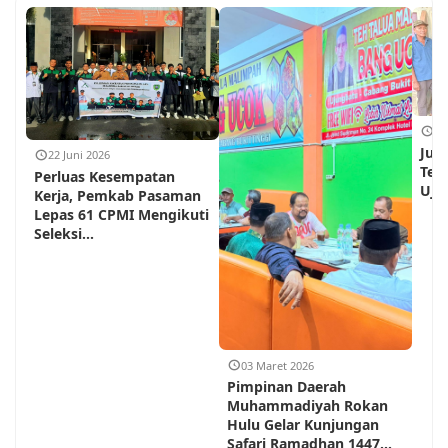
18
Jum
22 Juni 2026
Teh
Perluas Kesempatan
Ujun
Kerja, Pemkab Pasaman
Lepas 61 CPMI Mengikuti
Seleksi...
03 Maret 2026
Pimpinan Daerah
Muhammadiyah Rokan
Hulu Gelar Kunjungan
Safari Ramadhan 1447...