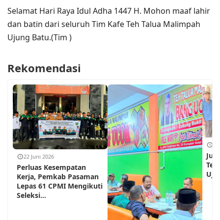
Selamat Hari Raya Idul Adha 1447 H. Mohon maaf lahir
dan batin dari seluruh Tim Kafe Teh Talua Malimpah
Ujung Batu.(Tim )
Rekomendasi
18
Jum
22 Juni 2026
Teh
Perluas Kesempatan
Ujun
Kerja, Pemkab Pasaman
Lepas 61 CPMI Mengikuti
Seleksi...