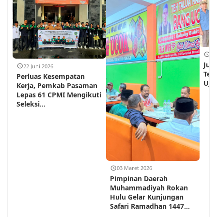
18
Jum
22 Juni 2026
Teh
Perluas Kesempatan
Ujun
Kerja, Pemkab Pasaman
Lepas 61 CPMI Mengikuti
Seleksi...
03 Maret 2026
Pimpinan Daerah
Muhammadiyah Rokan
Hulu Gelar Kunjungan
Safari Ramadhan 1447...