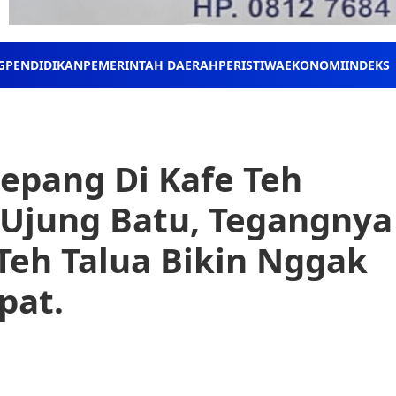
G
PENDIDIKAN
PEMERINTAH DAERAH
PERISTIWA
EKONOMI
INDEKS
Jepang Di Kafe Teh
 Ujung Batu, Tegangnya
Teh Talua Bikin Nggak
pat.