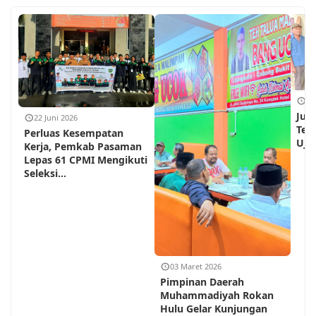
18
Jum
22 Juni 2026
Teh
Perluas Kesempatan
Ujun
Kerja, Pemkab Pasaman
Lepas 61 CPMI Mengikuti
Seleksi...
03 Maret 2026
Pimpinan Daerah
Muhammadiyah Rokan
Hulu Gelar Kunjungan