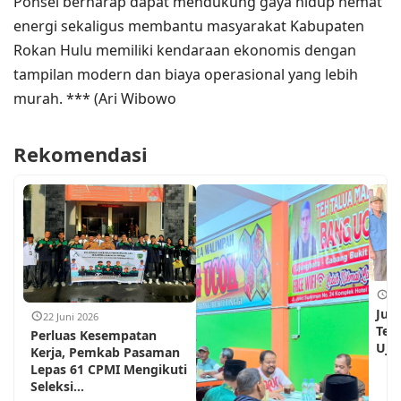
Ponsel berharap dapat mendukung gaya hidup hemat
energi sekaligus membantu masyarakat Kabupaten
Rokan Hulu memiliki kendaraan ekonomis dengan
tampilan modern dan biaya operasional yang lebih
murah. *** (Ari Wibowo
Rekomendasi
18
Jum
22 Juni 2026
Teh
Perluas Kesempatan
Ujun
Kerja, Pemkab Pasaman
Lepas 61 CPMI Mengikuti
Seleksi...