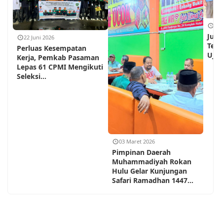
18
Jum
22 Juni 2026
Teh
Perluas Kesempatan
Ujun
Kerja, Pemkab Pasaman
Lepas 61 CPMI Mengikuti
Seleksi...
03 Maret 2026
Pimpinan Daerah
Muhammadiyah Rokan
Hulu Gelar Kunjungan
Safari Ramadhan 1447...