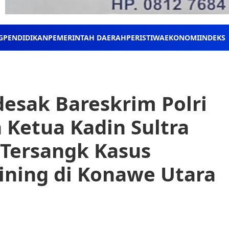
G
PENDIDIKAN
PEMERINTAH DAERAH
PERISTIWA
EKONOMI
INDEKS
ak Bareskrim Polri
Ketua Kadin Sultra
 Tersangk Kasus
ining di Konawe Utara