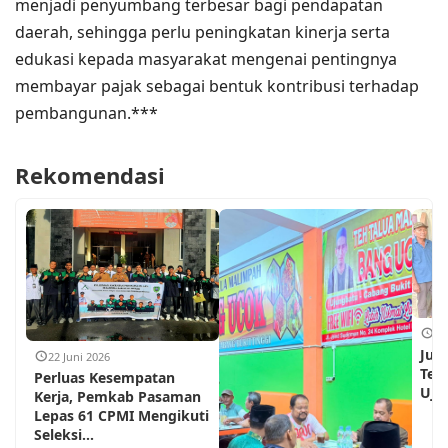
menjadi penyumbang terbesar bagi pendapatan
daerah, sehingga perlu peningkatan kinerja serta
edukasi kepada masyarakat mengenai pentingnya
membayar pajak sebagai bentuk kontribusi terhadap
pembangunan.***
Rekomendasi
18
Jum
22 Juni 2026
Teh
Perluas Kesempatan
Ujun
Kerja, Pemkab Pasaman
Lepas 61 CPMI Mengikuti
Seleksi...