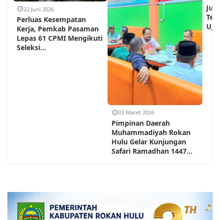
Jum
22 Juni 2026
Teh
Perluas Kesempatan
Ujun
Kerja, Pemkab Pasaman
Lepas 61 CPMI Mengikuti
Seleksi...
03 Maret 2026
Pimpinan Daerah
Muhammadiyah Rokan
Hulu Gelar Kunjungan
Safari Ramadhan 1447...