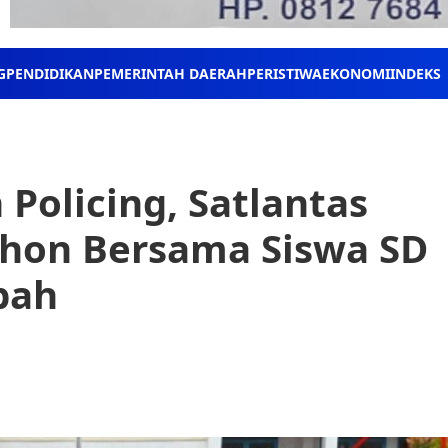
G
PENDIDIKAN
PEMERINTAH DAERAH
PERISTIWA
EKONOMI
INDEKS
Policing, Satlantas
ohon Bersama Siswa SD
mbah