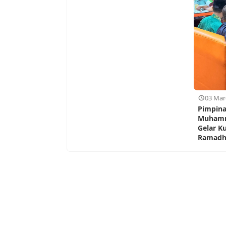
03 Mar
Pimpina
Muhamm
Gelar K
Ramadha