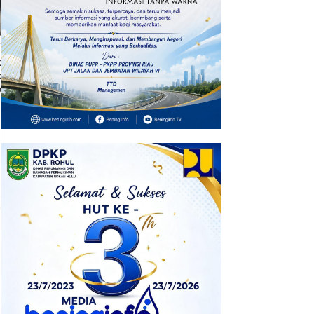
Pengedar Diamankan
7 Januari 2026
kawal Ketat, 23 Warga Binaan
pas Pasir Pangarayan
pindahkan ke...