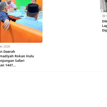
1
Di
La
Di
et 2026
n Daerah
adiyah Rokan Hulu
unjungan Safari
n 1447...