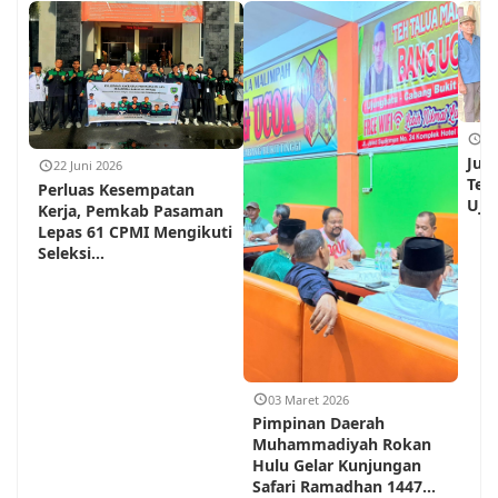
18
Jum
22 Juni 2026
Teh
Perluas Kesempatan
Ujun
Kerja, Pemkab Pasaman
Lepas 61 CPMI Mengikuti
Seleksi...
03 Maret 2026
Pimpinan Daerah
Muhammadiyah Rokan
Hulu Gelar Kunjungan
Safari Ramadhan 1447...