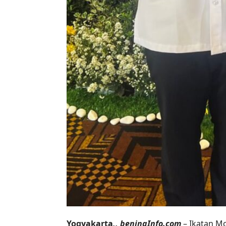
Yogyakarta
,, beningInfo.com
– Ikatan M