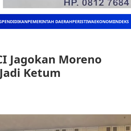
G
PENDIDIKAN
PEMERINTAH DAERAH
PERISTIWA
EKONOMI
INDEKS
CI Jagokan Moreno
Jadi Ketum