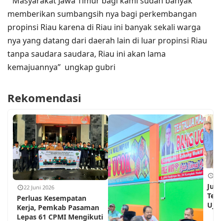
” Masyarakat Jawa Timur bagi kami sudah banyak
memberikan sumbangsih nya bagi perkembangan
propinsi Riau karena di Riau ini banyak sekali warga
nya yang datang dari daerah lain di luar propinsi Riau
tanpa saudara saudara, Riau ini akan lama
kemajuannya” ungkap gubri
Rekomendasi
18
Jum
22 Juni 2026
Teh
Perluas Kesempatan
Ujun
Kerja, Pemkab Pasaman
Lepas 61 CPMI Mengikuti