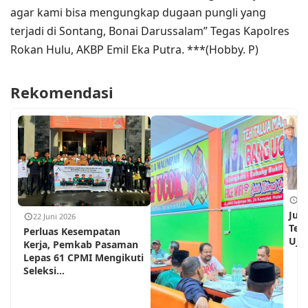
agar kami bisa mengungkap dugaan pungli yang
terjadi di Sontang, Bonai Darussalam” Tegas Kapolres
Rokan Hulu, AKBP Emil Eka Putra. ***(Hobby. P)
Rekomendasi
18
Jum
22 Juni 2026
Teh
Perluas Kesempatan
Ujun
Kerja, Pemkab Pasaman
Lepas 61 CPMI Mengikuti
Seleksi...