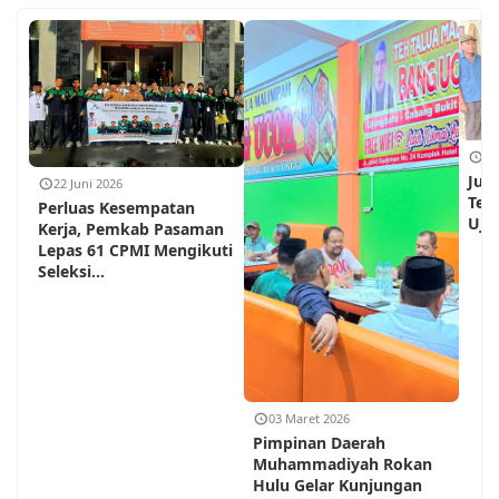
18
Jum
22 Juni 2026
Teh
Perluas Kesempatan
Ujun
Kerja, Pemkab Pasaman
Lepas 61 CPMI Mengikuti
Seleksi...
03 Maret 2026
Pimpinan Daerah
Muhammadiyah Rokan
Hulu Gelar Kunjungan