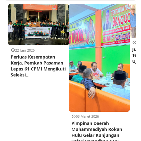
18
Jum
22 Juni 2026
Teh
Perluas Kesempatan
Ujun
Kerja, Pemkab Pasaman
Lepas 61 CPMI Mengikuti
Seleksi...
03 Maret 2026
Pimpinan Daerah
Muhammadiyah Rokan
Hulu Gelar Kunjungan