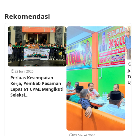
Rekomendasi
18
Jum
22 Juni 2026
Teh
Perluas Kesempatan
Ujun
Kerja, Pemkab Pasaman
Lepas 61 CPMI Mengikuti
Seleksi...
03 Maret 2026