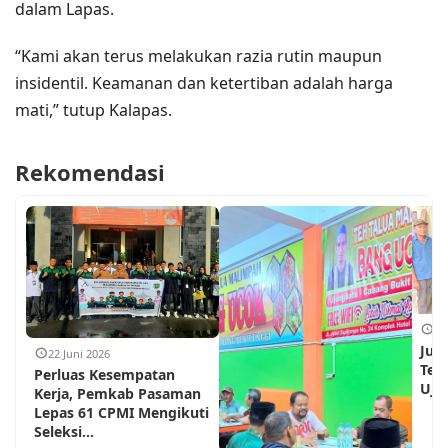
dalam Lapas.
“Kami akan terus melakukan razia rutin maupun
insidentil. Keamanan dan ketertiban adalah harga
mati,” tutup Kalapas.
Rekomendasi
18
Jum
22 Juni 2026
Teh
Perluas Kesempatan
Ujun
Kerja, Pemkab Pasaman
Lepas 61 CPMI Mengikuti
Seleksi...