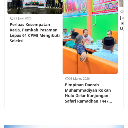
18
Jum
22 Juni 2026
Teh
Perluas Kesempatan
Ujun
Kerja, Pemkab Pasaman
Lepas 61 CPMI Mengikuti
Seleksi...
03 Maret 2026
Pimpinan Daerah
Muhammadiyah Rokan
Hulu Gelar Kunjungan
Safari Ramadhan 1447...