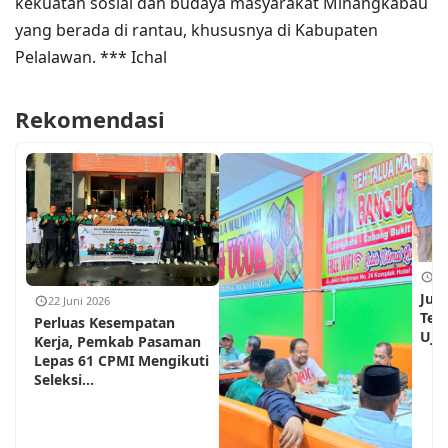
kekuatan sosial dan budaya masyarakat Minangkabau
yang berada di rantau, khususnya di Kabupaten
Pelalawan. *** Ichal
Rekomendasi
18
Jum
22 Juni 2026
Teh
Perluas Kesempatan
Ujun
Kerja, Pemkab Pasaman
Lepas 61 CPMI Mengikuti
Seleksi...