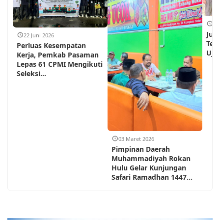
18
Jum
22 Juni 2026
Teh
Perluas Kesempatan
Ujun
Kerja, Pemkab Pasaman
Lepas 61 CPMI Mengikuti
Seleksi...
03 Maret 2026
Pimpinan Daerah
Muhammadiyah Rokan
Hulu Gelar Kunjungan
Safari Ramadhan 1447...