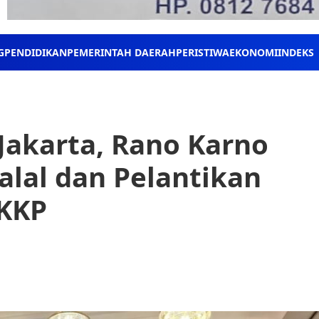
G
PENDIDIKAN
PEMERINTAH DAERAH
PERISTIWA
EKONOMI
INDEKS
Jakarta, Rano Karno
Halal dan Pelantikan
IKKP