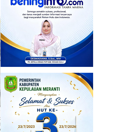
17 Januari 2026
Polsek Ujung Batu Bongkar
Peredaran Sabu, Seorang
Pengedar Diamankan
7 Januari 2026
kawal Ketat, 23 Warga Binaan
pas Pasir Pangarayan
pindahkan ke...