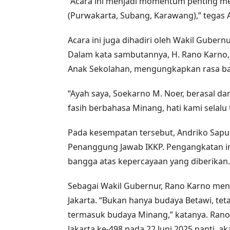
“Acara ini menjadi momentum penting me
(Purwakarta, Subang, Karawang),” tegas 
Acara ini juga dihadiri oleh Wakil Gubern
Dalam kata sambutannya, H. Rano Karno, a
Anak Sekolahan, mengungkapkan rasa ba
“Ayah saya, Soekarno M. Noer, berasal da
fasih berbahasa Minang, hati kami selalu
Pada kesempatan tersebut, Andriko Sap
Penanggung Jawab IKKP. Pengangkatan i
bangga atas kepercayaan yang diberikan.
Sebagai Wakil Gubernur, Rano Karno me
Jakarta. “Bukan hanya budaya Betawi, tet
termasuk budaya Minang,” katanya. Ra
Jakarta ke-498 pada 22 Juni 2025 nanti, a