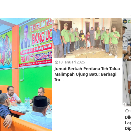
18 Januari 2026
Jumat Berkah Perdana Teh Talua
Malimpah Ujung Batu: Berbagi
Itu...
1
Di
La
Di