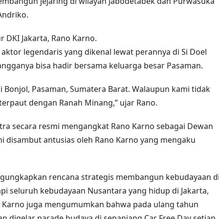
mbangun jejaring di wilayah Jabodetabek dan Purwasuka
Andriko.
ur DKI Jakarta, Rano Karno.
ktor legendaris yang dikenal lewat perannya di Si Doel
ngganya bisa hadir bersama keluarga besar Pasaman.
ri Bonjol, Pasaman, Sumatera Barat. Walaupun kami tidak
 terpaut dengan Ranah Minang,” ujar Rano.
utra secara resmi mengangkat Rano Karno sebagai Dewan
ni disambut antusias oleh Rano Karno yang mengaku
ngungkapkan rencana strategis membangun kebudayaan d
api seluruh kebudayaan Nusantara yang hidup di Jakarta,
no Karno juga mengumumkan bahwa pada ulang tahun
kan digelar parade budaya di sepanjang Car Free Day setiap