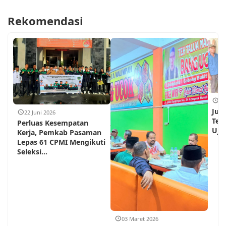
Rekomendasi
18
Jum
22 Juni 2026
Teh
Perluas Kesempatan
Ujun
Kerja, Pemkab Pasaman
Lepas 61 CPMI Mengikuti
Seleksi...
03 Maret 2026