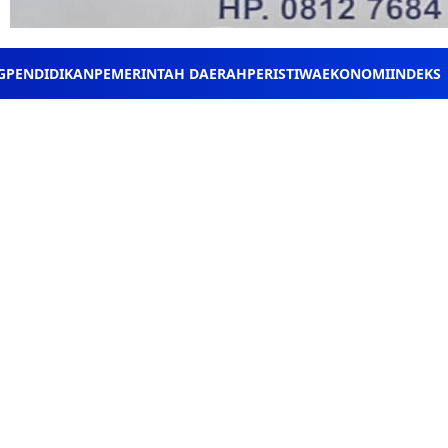
G
PENDIDIKAN
PEMERINTAH DAERAH
PERISTIWA
EKONOMI
INDEKS