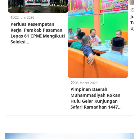
18
Jum
22 Juni 2026
Teh
Perluas Kesempatan
Ujun
Kerja, Pemkab Pasaman
Lepas 61 CPMI Mengikuti
Seleksi...
03 Maret 2026
Pimpinan Daerah
Muhammadiyah Rokan
Hulu Gelar Kunjungan
Safari Ramadhan 1447...