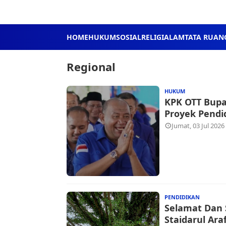
HOME
HUKUM
SOSIAL
RELIGI
ALAM
TATA RUAN
Regional
HUKUM
KPK OTT Bupa
Proyek Pendi
Jumat, 03 Jul 2026
PENDIDIKAN
Selamat Dan S
Staidarul Ar