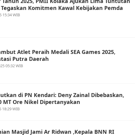
r Tahun 2025, PMII Kolaka Ajukan Lima Tuntutan
n Tegaskan Komitmen Kawal Kebijakan Pemda
5 15:34 WIB
ambut Atlet Peraih Medali SEA Games 2025,
stasi Putra Daerah
25 05:32 WIB
utkan di PN Kendari: Deny Zainal Dibebaskan,
0 MT Ore Nikel Dipertanyakan
5 18:29 WIB
mian Masjid Jami Ar Ridwan ,Kepala BNN RI