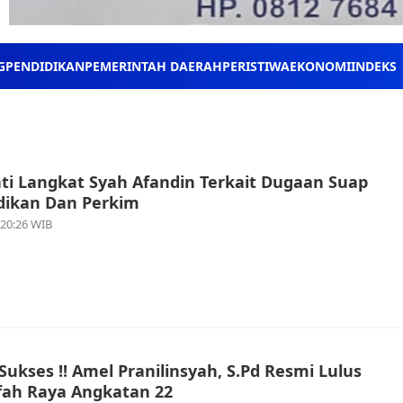
G
PENDIDIKAN
PEMERINTAH DAERAH
PERISTIWA
EKONOMI
INDEKS
ti Langkat Syah Afandin Terkait Dugaan Suap
dikan Dan Perkim
 20:26 WIB
ukses !! Amel Pranilinsyah, S.Pd Resmi Lulus
afah Raya Angkatan 22