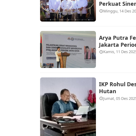
Perkuat Sine
Minggu, 14 Des 20
Arya Putra F
Jakarta Perio
Kamis, 11 Des 202
IKP Rohul De
Hutan
Jumat, 05 Des 202