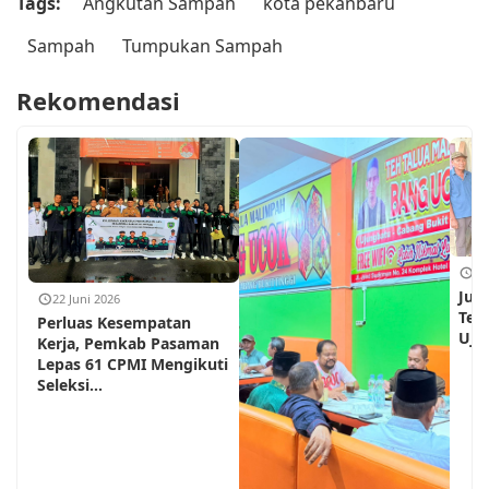
Tags:
Angkutan Sampah
kota pekanbaru
Sampah
Tumpukan Sampah
Rekomendasi
18
Jum
22 Juni 2026
Teh
Perluas Kesempatan
Ujun
Kerja, Pemkab Pasaman
Lepas 61 CPMI Mengikuti
Seleksi...