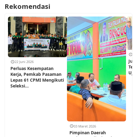
Rekomendasi
18
Jum
22 Juni 2026
Teh
Perluas Kesempatan
Ujun
Kerja, Pemkab Pasaman
Lepas 61 CPMI Mengikuti
Seleksi...
03 Maret 2026
Pimpinan Daerah