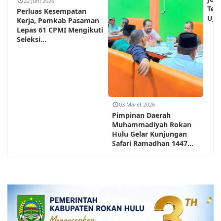
22 Juni 2026
Teh
Perluas Kesempatan
Ujun
Kerja, Pemkab Pasaman
Lepas 61 CPMI Mengikuti
Seleksi...
03 Maret 2026
Pimpinan Daerah
Muhammadiyah Rokan
Hulu Gelar Kunjungan
Safari Ramadhan 1447...