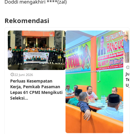
Doddi mengakhiri ****(zal)
Rekomendasi
18
Jum
22 Juni 2026
Teh
Perluas Kesempatan
Ujun
Kerja, Pemkab Pasaman
Lepas 61 CPMI Mengikuti
Seleksi...