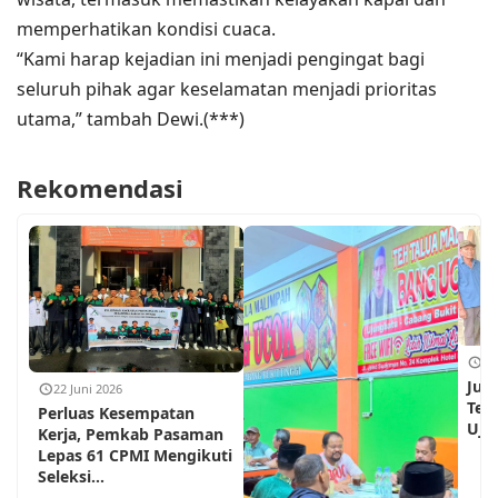
memperhatikan kondisi cuaca.
“Kami harap kejadian ini menjadi pengingat bagi
seluruh pihak agar keselamatan menjadi prioritas
utama,” tambah Dewi.(***)
Rekomendasi
18
Jum
22 Juni 2026
Teh
Perluas Kesempatan
Ujun
Kerja, Pemkab Pasaman
Lepas 61 CPMI Mengikuti
Seleksi...