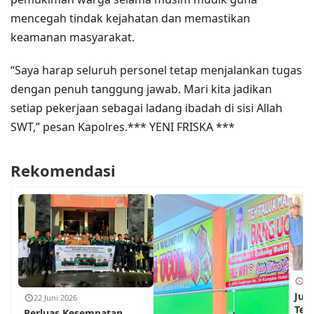
mencegah tindak kejahatan dan memastikan
keamanan masyarakat.
“Saya harap seluruh personel tetap menjalankan tugas
dengan penuh tanggung jawab. Mari kita jadikan
setiap pekerjaan sebagai ladang ibadah di sisi Allah
SWT,” pesan Kapolres.*** YENI FRISKA ***
Rekomendasi
18
Jum
22 Juni 2026
Teh
Perluas Kesempatan