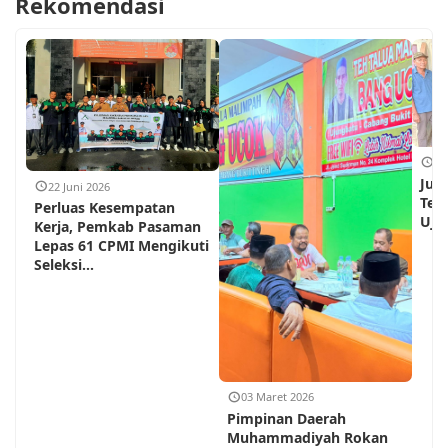
Rekomendasi
18
Jum
22 Juni 2026
Teh
Perluas Kesempatan
Ujun
Kerja, Pemkab Pasaman
Lepas 61 CPMI Mengikuti
Seleksi...
03 Maret 2026
Pimpinan Daerah
Muhammadiyah Rokan