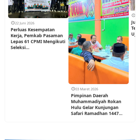
18
Jum
22 Juni 2026
Teh
Perluas Kesempatan
Ujun
Kerja, Pemkab Pasaman
Lepas 61 CPMI Mengikuti
Seleksi...
03 Maret 2026
Pimpinan Daerah
Muhammadiyah Rokan
Hulu Gelar Kunjungan
Safari Ramadhan 1447...