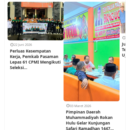
18
Jum
22 Juni 2026
Teh
Perluas Kesempatan
Ujun
Kerja, Pemkab Pasaman
Lepas 61 CPMI Mengikuti
Seleksi...
03 Maret 2026
Pimpinan Daerah
Muhammadiyah Rokan
Hulu Gelar Kunjungan
Safari Ramadhan 1447...