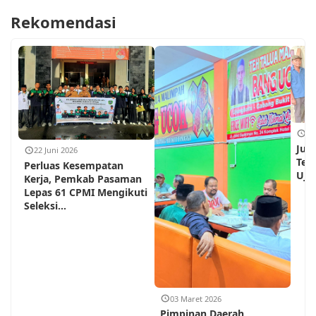
Rekomendasi
18
Jum
22 Juni 2026
Teh
Perluas Kesempatan
Ujun
Kerja, Pemkab Pasaman
Lepas 61 CPMI Mengikuti
Seleksi...
03 Maret 2026
Pimpinan Daerah